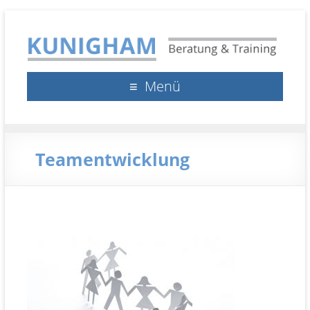
Kunigham Beratung &
Klaus Kunigham
Menü
Training
Teamentwicklung