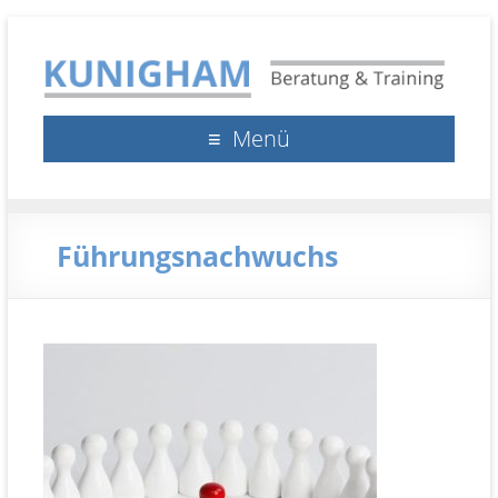
Kunigham Beratung &
Klaus Kunigham
Menü
Training
Führungsnachwuchs